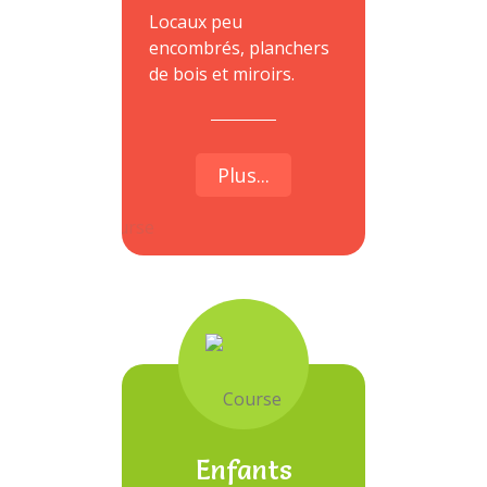
Locaux peu
encombrés, planchers
de bois et miroirs.
Plus...
Enfants