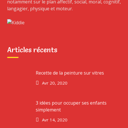
Monday-Saturday,
notamment sur le plan affectif, social, moral, cognitif,
7.00 am – 7.00 pm
langagier, physique et moteur.
Sunday Closed
Articles récents
Contact Us
Recette de la peinture sur vitres
Avr 20, 2020
We would love to hear from you!
3 idées pour occuper ses enfants
simplement
Avr 14, 2020