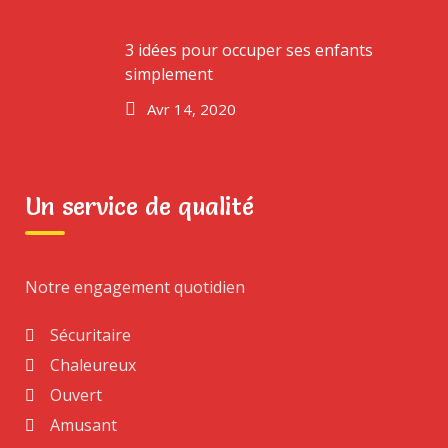
PRICE FILTER
3 idées pour occuper ses enfants
simplement
Avr 14, 2020
Filtrer
Un service de qualité
PRODUCT SEARCH
Notre engagement quotidien
Rechercher :
Sécuritaire
Chaleureux
Ouvert
PRODUCT TAGS
Amusant