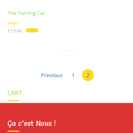
The Twirling Car
Note
£
15.00
5.00
sur 5
Previous
1
2
CART
Ça c’est Nous !