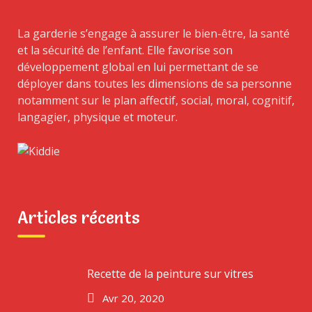
TOP RATED PRODUCTS
La garderie s’engage à assurer le bien-être, la santé
et la sécurité de l’enfant. Elle favorise son
The Happy Car
développement global en lui permettant de se
déployer dans toutes les dimensions de sa personne
Note
5.00
sur
£
18.00
notamment sur le plan affectif, social, moral, cognitif,
5
langagier, physique et moteur.
The Twirling Car
Note
5.00
sur
£
15.00
5
The Wonder Car
Articles récents
Note
5.00
sur
£
15.00
5
Recette de la peinture sur vitres
Avr 20, 2020