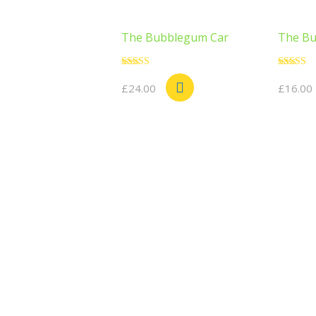
The Bubblegum Car
The Bu
Note
Note
5.00
4.00
£
24.00
£
16.00
sur 5
sur 5