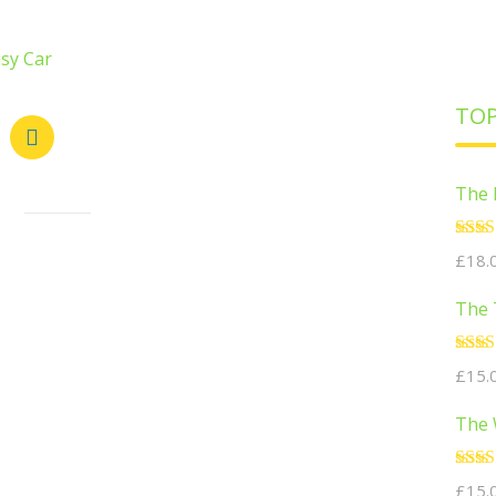
sy Car
TOP
The 
Note
£
18.
5
The 
Note
£
15.
5
The 
Note
£
15.