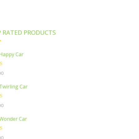
 RATED PRODUCTS
Happy Car
5.00
sur
00
Twirling Car
5.00
sur
00
Wonder Car
5.00
sur
00