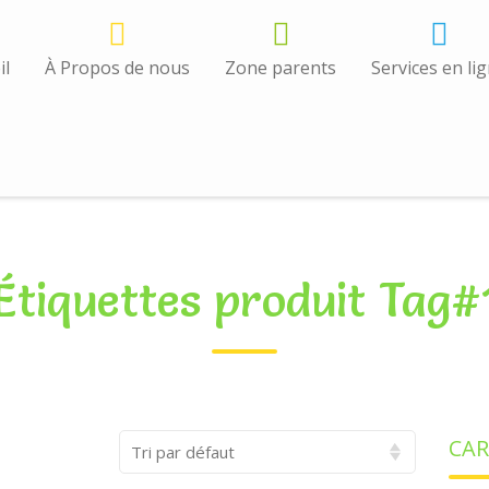
il
À Propos de nous
Zone parents
Services en li
Étiquettes produit Tag#
CA