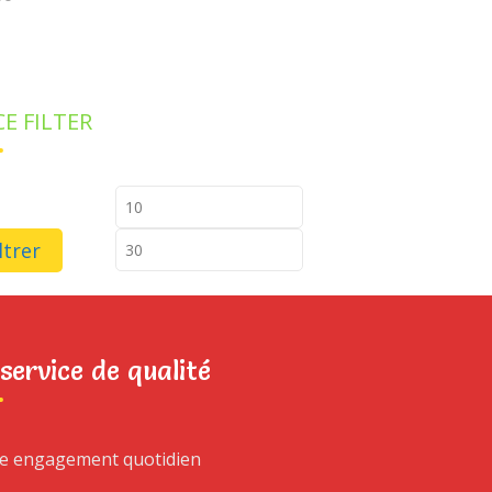
CE FILTER
ltrer
DUCT SEARCH
service de qualité
rcher :
e engagement quotidien