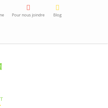
gne
Pour nous joindre
Blog
1
RT