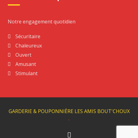
PRODUCT SEARCH
Notre engagement quotidien
Rechercher :
Sécuritaire
Chaleureux
Ouvert
PRODUCT TAGS
Amusant
Stimulant
Tag#3
Tag#2
Tag#1
Tag#4
GARDERIE & POUPONNIÈRE LES AMIS BOUT'CHOUX