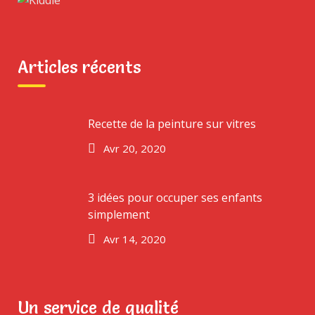
TOP RATED PRODUCTS
The Happy Car
Articles récents
Note
5.00
sur
£
18.00
5
Recette de la peinture sur vitres
The Twirling Car
Avr 20, 2020
Note
5.00
sur
£
15.00
5
3 idées pour occuper ses enfants
The Wonder Car
simplement
Avr 14, 2020
Note
5.00
sur
£
15.00
5
Un service de qualité