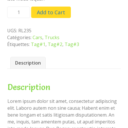
quantité
Add to Cart
de
The
Busy
UGS:
RL235
Car
Catégories:
Cars
,
Trucks
Étiquettes:
Tag#1
,
Tag#2
,
Tag#3
Description
Description
Lorem ipsum dolor sit amet, consectetur adipiscing
elit. Laboro autem non sine causa; Habent enim et
bene longam et satis litigiosam disputationem. An
me, inquis, tam amentem putas, ut apud imperitos