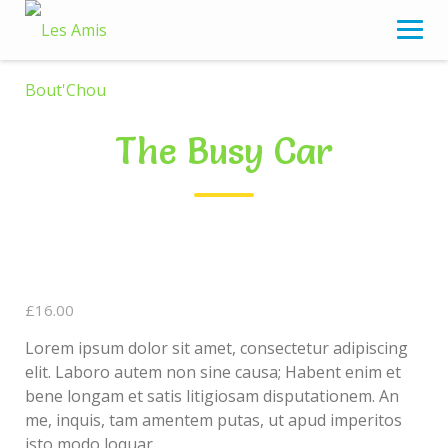
Skip
to
content
The Busy Car
£
16.00
Lorem ipsum dolor sit amet, consectetur adipiscing
elit. Laboro autem non sine causa; Habent enim et
bene longam et satis litigiosam disputationem. An
me, inquis, tam amentem putas, ut apud imperitos
isto modo loquar.