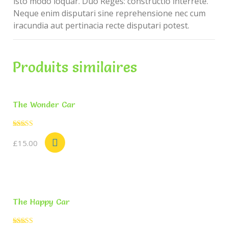
isto modo loquar. Duo Reges: constructio interrete.
Neque enim disputari sine reprehensione nec cum
iracundia aut pertinacia recte disputari potest.
Produits similaires
The Wonder Car
Note
5.00
£
15.00
sur 5
The Happy Car